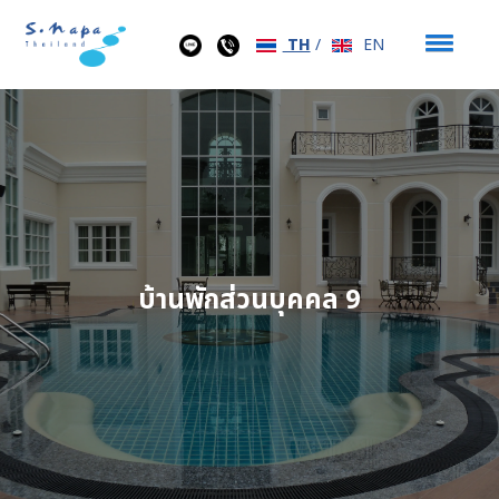
TH
/
EN
บ้านพักส่วนบุคคล 9