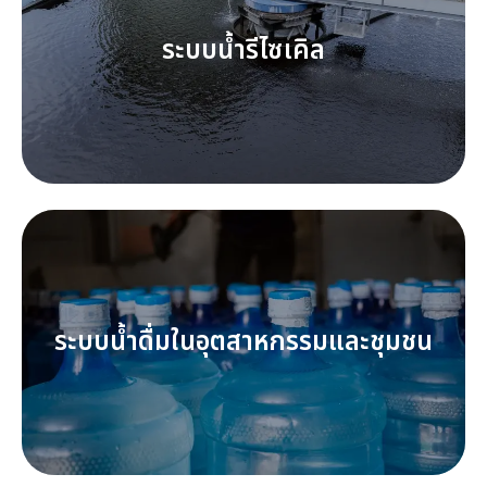
ระบบน้ำรีไซเคิล
ระบบน้ำดื่มในอุตสาหกรรมและชุมชน