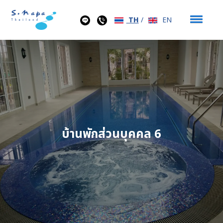
TH
/
EN
บ้านพักส่วนบุคคล 6